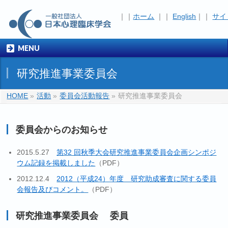
｜｜
ホーム
｜｜
English
｜｜
サイ
MENU
研究推進事業委員会
HOME
»
活動
»
委員会活動報告
»
研究推進事業委員会
委員会からのお知らせ
2015.5.27
第32 回秋季大会研究推進事業委員会企画シンポジ
ウム記録を掲載しました
（PDF）
2012.12.4
2012（平成24）年度 研究助成審査に関する委員
会報告及びコメント。
（PDF）
研究推進事業委員会 委員