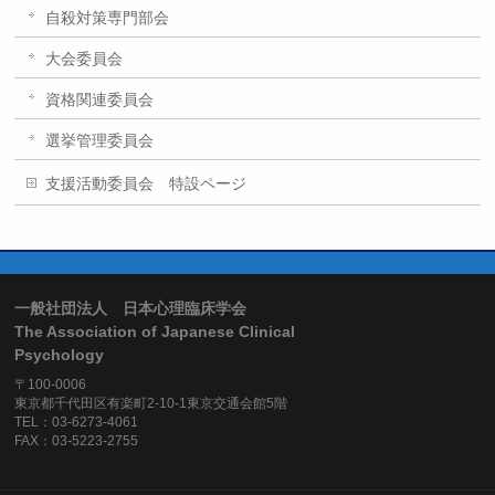
自殺対策専門部会
大会委員会
資格関連委員会
選挙管理委員会
支援活動委員会 特設ページ
一般社団法人 日本心理臨床学会
The Association of Japanese Clinical
Psychology
〒100-0006
東京都千代田区有楽町2-10-1東京交通会館5階
TEL：03-6273-4061
FAX：03-5223-2755