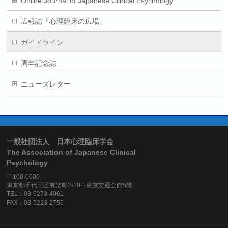
Online Journal of Japanese Clinical Psychology
広報誌「心理臨床の広場」
ガイドライン
周年記念誌
ニューズレター
一般社団法人 日本心理臨床学会
The Association of Japanese Clinical
Psychology
〒100-0006
東京都千代田区有楽町2-10-1東京交通会館5階
TEL：03-6273-4061
FAX：03-5223-2755