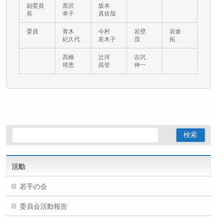
副委員
黒沢
坂本
長
幸子
真佐哉
委員
青木
今村
岩壁
岩倉
紀久代
友木子
茂
拓
髙橋
辻河
吉沢
靖恵
昌登
伸一
活動
若手の会
委員会活動報告