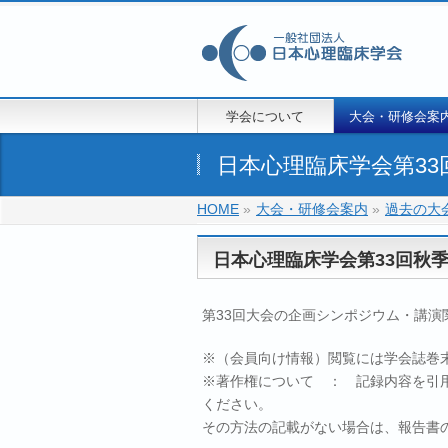
学会について
大会・研修会案
日本心理臨床学会第33
HOME
»
大会・研修会案内
»
過去の大
日本心理臨床学会第33回秋
第33回大会の企画シンポジウム・講
※
（会員向け情報）
閲覧には学会誌巻
※著作権について ： 記録内容を引
ください。
その方法の記載がない場合は、報告書