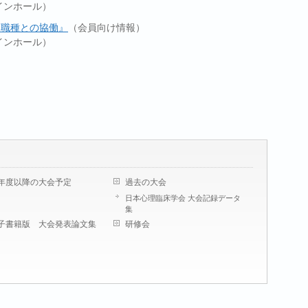
メインホール）
多職種との協働』
（会員向け情報）
メインホール）
年度以降の大会予定
過去の大会
日本心理臨床学会 大会記録データ
集
子書籍版 大会発表論文集
研修会