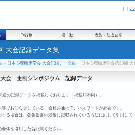
｜｜
ホ
内
刊行物
活 動
表彰・助成金等
回 大会記録データ集
会
»
日本心理臨床学会 大会記録データ集
»
日本心理臨床学会第33回 
季大会 企画シンポジウム 記録データ
演関連の記録データを掲載しております（掲載順不同）。
末等でお知らせしている、会員共通のID、パスワードが必要です。
用する場合は、各報告書の最後に記載されている方法に則して引用して
の全体を引用した旨記載ください。