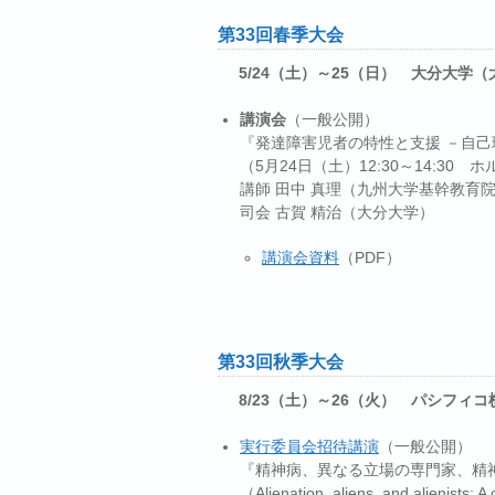
第33回春季大会
5/24（土）～25（日） 大分大学（
講演会
（一般公開）
『発達障害児者の特性と支援 －自
（5月24日（土）12:30～14:30
講師 田中 真理（九州大学基幹教育
司会 古賀 精治（大分大学）
講演会資料
（PDF）
第33回秋季大会
8/23（土）～26（火） パシフィ
実行委員会招待講演
（一般公開）
『精神病、異なる立場の専門家、精
（Alienation, aliens, and alienists: A