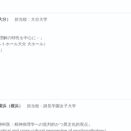
大分）
担当校：大分大学
己理解の特性を中心に－』
 ホルトホール大分 大ホール）
院）
コ横浜（横浜）
担当校：跡見学園女子大学
神科医：精神病理学への批判的かつ異文化的視点』
 critical and cross-cultural perspective of psychopathology）