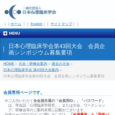
｜｜
ホーム
｜｜
English
｜｜
サイトマップ
｜｜
MENU
日本心理臨床学会第43回大会 会員企
画シンポジウム募集要項
HOME
»
大会・研修会案内
»
過去の大会
»
日本心理臨床学会 第43回大会案内
»
日本心理臨床学会第43回大会 会員企画シンポジウム募集要項
会員専用ページです。
※ご入力いただく
全会員共通の「会員用ID」、「パスワード」
は、学会誌「心理臨床学研究」、または大会、ワークショッ
プ、研修会等のご案内末尾に記載がございます。
※本ページのログインに関しましては、
「会員番号」と「固有パ