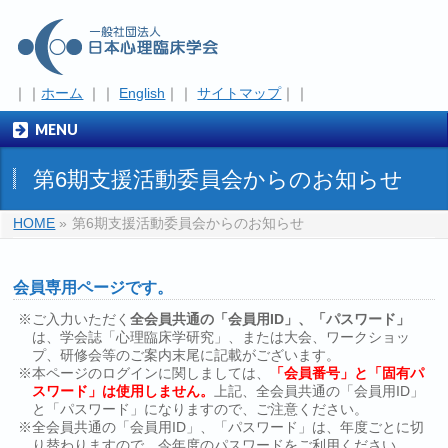
｜｜
ホーム
｜｜
English
｜｜
サイトマップ
｜｜
MENU
第6期支援活動委員会からのお知らせ
HOME
»
第6期支援活動委員会からのお知らせ
会員専用ページです。
※ご入力いただく
全会員共通の「会員用ID」、「パスワード」
は、学会誌「心理臨床学研究」、または大会、ワークショッ
プ、研修会等のご案内末尾に記載がございます。
※本ページのログインに関しましては、
「会員番号」と「固有パ
スワード」は使用しません。
上記、全会員共通の「会員用ID」
と「パスワード」になりますので、ご注意ください。
※全会員共通の「会員用ID」、「パスワード」は、年度ごとに切
り替わりますので、今年度のパスワードをご利用ください。