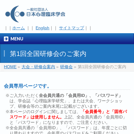
｜｜
ホーム
｜｜
English
｜｜
サイトマップ
｜｜
MENU
第1回全国研修会のご案内
HOME
»
大会・研修会案内
»
研修会
»
第1回全国研修会のご案内
会員専用ページです。
※ご入力いただく
全会員共通の「会員用ID」、「パスワード」
は、学会誌「心理臨床学研究」、または大会、ワークショッ
プ、研修会等のご案内末尾に記載がございます。
※本ページのログインに関しましては、
「会員番号」と「固有パ
スワード」は使用しません。
上記、全会員共通の「会員用ID」
と「パスワード」になりますので、ご注意ください。
※全会員共通の「会員用ID」、「パスワード」は、年度ごとに切
り替わりますので、今年度のパスワードをご利用ください。