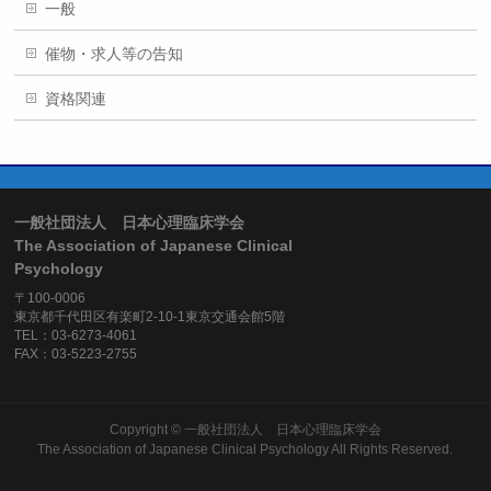
一般
催物・求人等の告知
資格関連
一般社団法人 日本心理臨床学会
The Association of Japanese Clinical
Psychology
〒100-0006
東京都千代田区有楽町2-10-1東京交通会館5階
TEL：03-6273-4061
FAX：03-5223-2755
Copyright ©
一般社団法人 日本心理臨床学会
The Association of Japanese Clinical Psychology
All Rights Reserved.